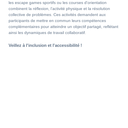
les escape games sportifs ou les courses d'orientation
combinent la réflexion, l’activité physique et la résolution
collective de problèmes. Ces activités demandent aux
participants de mettre en commun leurs compétences
complémentaires pour atteindre un objectif partagé, reflétant
ainsi les dynamiques de travail collaboratif.
Veillez à l'inclusion et l'accessibilité !
Les challenges sportifs représentent bien plus
qu'une simple distraction occasionnelle ! Pour
être véritablement fédérateurs, les challenges
sportifs doivent aussi être pensés dans une
logique d'inclusion. Proposer une diversité