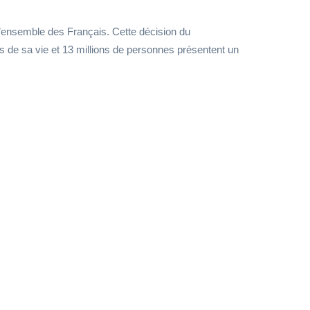
l’ensemble des Français. Cette décision du
s de sa vie et 13 millions de personnes présentent un
 conflits
rents facteurs
oductivité.