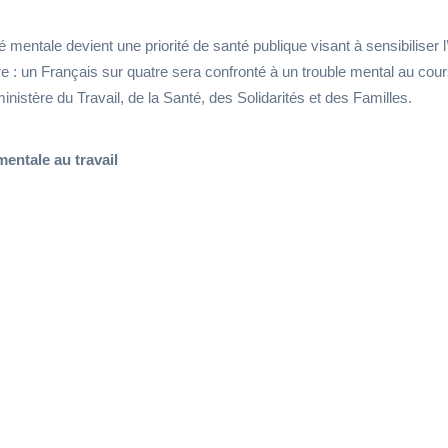
mentale devient une priorité de santé publique visant à sensibiliser 
 : un Français sur quatre sera confronté à un trouble mental au cour
istère du Travail, de la Santé, des Solidarités et des Familles.
entale au travail
de travail trop importantes, objectifs à atteindre trop ambitieux,
ls, déséquilibre entre vie professionnelle et personnelle… diffé
fecter la santé mentale de vos collaborateurs et impacter leur pr