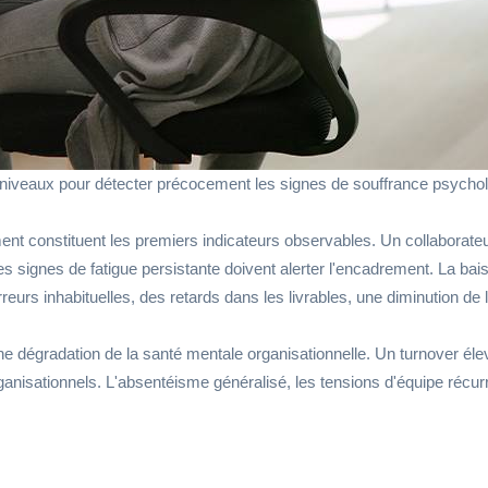
s niveaux pour détecter précocement les signes de souffrance psycho
t constituent les premiers indicateurs observables. Un collaborateur 
u des signes de fatigue persistante doivent alerter l'encadrement. La 
rreurs inhabituelles, des retards dans les livrables, une diminution de la
e dégradation de la santé mentale organisationnelle. Un turnover élev
sationnels. L'absentéisme généralisé, les tensions d'équipe récurrent