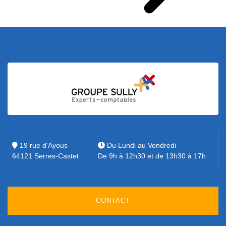
19 rue d'Ayous
Du Lundi au Vendredi
64121 Serres-Castet
De 9h à 12h30 et de 13h30 à 17h
CONTACT