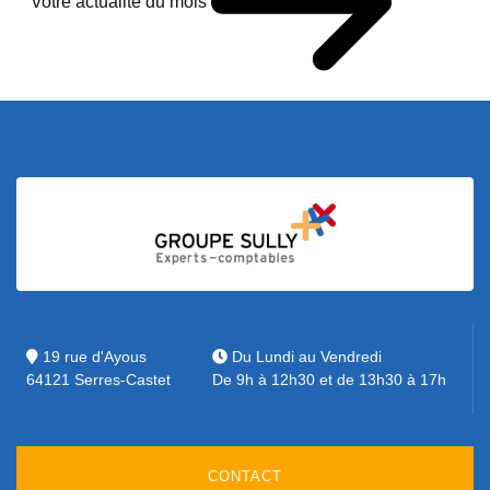
Votre actualité du mois
19 rue d'Ayous
Du Lundi au Vendredi
64121 Serres-Castet
De 9h à 12h30 et de 13h30 à 17h
CONTACT