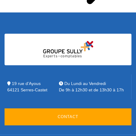
19 rue d'Ayous
Du Lundi au Vendredi
64121 Serres-Castet
De 9h à 12h30 et de 13h30 à 17h
CONTACT