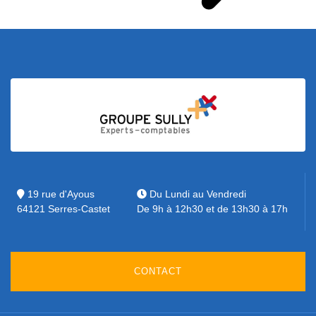
19 rue d'Ayous
Du Lundi au Vendredi
64121 Serres-Castet
De 9h à 12h30 et de 13h30 à 17h
CONTACT