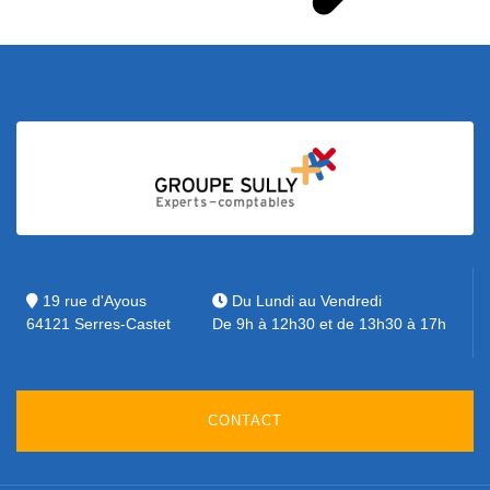
19 rue d'Ayous
Du Lundi au Vendredi
64121 Serres-Castet
De 9h à 12h30 et de 13h30 à 17h
CONTACT