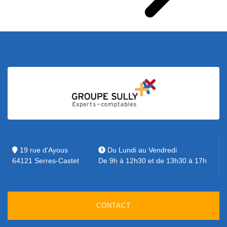
19 rue d'Ayous
Du Lundi au Vendredi
64121 Serres-Castet
De 9h à 12h30 et de 13h30 à 17h
CONTACT