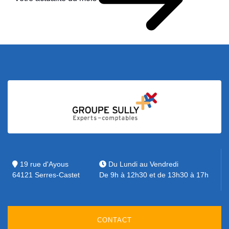
19 rue d'Ayous
Du Lundi au Vendredi
64121 Serres-Castet
De 9h à 12h30 et de 13h30 à 17h
CONTACT