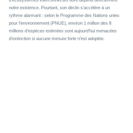
notre existence. Pourtant, son déclin s’accélère à un
rythme alarmant : selon le Programme des Nations unies
pour l’environnement (PNUE), environ 1 million des 8
millions d’espèces estimées sont aujourd’hui menacées
d’extinction si aucune mesure forte n’est adoptée.
Face à cette urgence, les entreprises ont un
rôle décisif à jouer. Bien au-delà du respect
réglementaire, elles portent une responsabilité
morale envers les générations futures.
Intégrer la biodiversité dans une démarche
RSE, c’est reconnaître que la prospérité