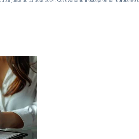
u 26 juillet au 11 août 2024. Cet événement exceptionnel représente u