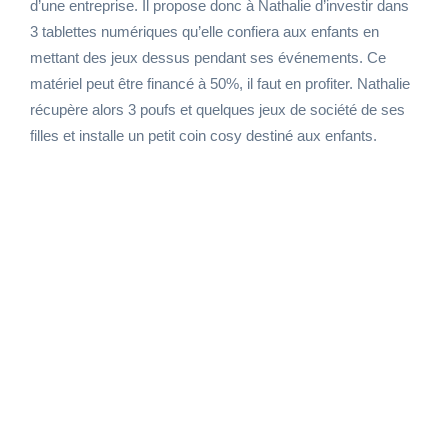
d’une entreprise. Il propose donc à Nathalie d’investir dans
3 tablettes numériques qu’elle confiera aux enfants en
mettant des jeux dessus pendant ses événements. Ce
matériel peut être financé à 50%, il faut en profiter. Nathalie
récupère alors 3 poufs et quelques jeux de société de ses
filles et installe un petit coin cosy destiné aux enfants.
Nathalie a réussi son pari : elle organise des
événements pendant les heures creuses et
gère le service à son habitude sur les autres
heures de la journée. Cet été, elle compte
même prendre un jeune en stage pour l’aider.