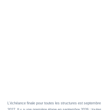
La facturation électronique entre entreprises
assujetties à la TVA deviendra
progressivement obligatoire d’ici septembre
2027, avec une mise en œuvre en plusieurs
étapes : dès 2024, les grandes entreprises et
les plateformes de dématérialisation
partenaires (PDP) doivent se conformer aux
nouvelles obligations, tandis que les PME et
TPE suivront jusqu’en 2026.
L'échéance finale pour toutes les structures est septembre
2027. Il y a une première étape en septembre 2026 : toutes