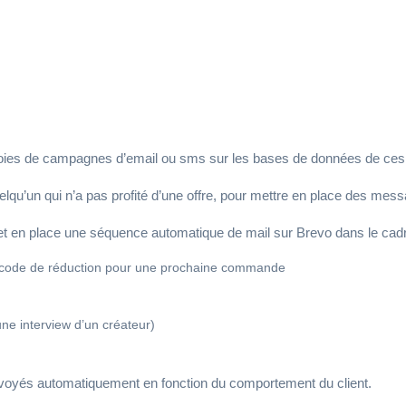
ulière et personnalisée. Pour une TPE, c’est un gain de temps pr
vrai levier de fidélisation.
voies de campagnes d’email ou sms sur les bases de données de ces 
quelqu’un qui n’a pas profité d’une offre, pour mettre en place des 
t en place une séquence automatique de mail sur Brevo dans le cadr
n code de réduction pour une prochaine commande
une interview d’un créateur)
voyés automatiquement en fonction du comportement du client.