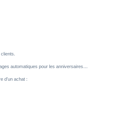
écieux et un
clients.
messages automatiques pour les anniversaires…
e d’un achat :