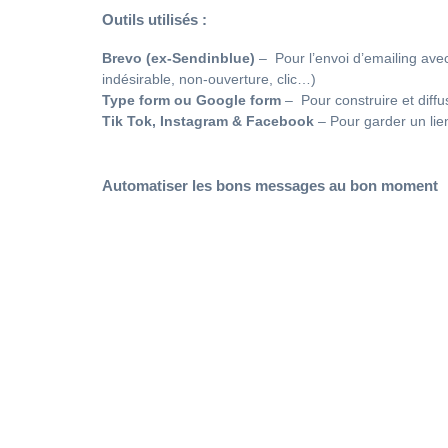
Outils utilisés :
Brevo (ex-Sendinblue)
– Pour l’envoi d’emailing avec
indésirable, non-ouverture, clic…)
Type form ou Google form
– Pour construire et diffu
Tik Tok, Instagram & Facebook
– Pour garder un lien
Automatiser les bons messages au bon moment
L’automati
actions mar
(achat, inact
d’envoyer