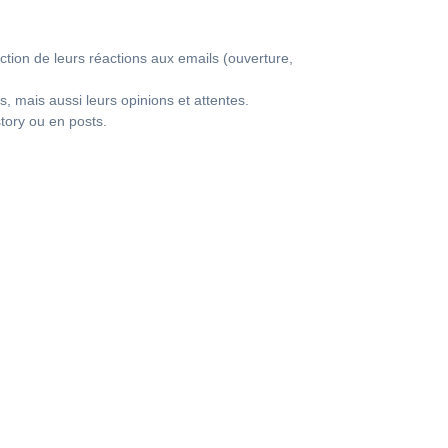
nction de leurs réactions aux emails (ouverture,
rs, mais aussi leurs opinions et attentes.
story ou en posts.
grammer des
nt du client
ort quotidien,
 client de