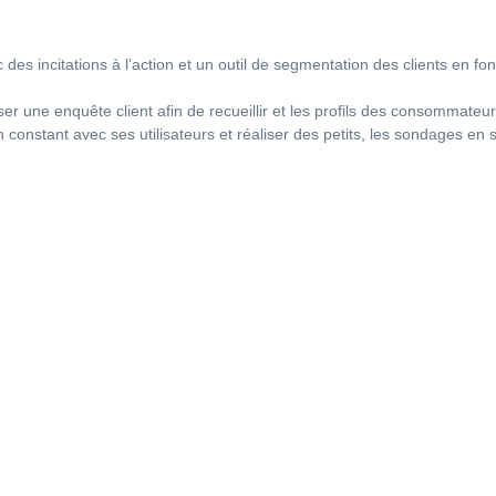
 des incitations à l’action et un outil de segmentation des clients en fo
ser une enquête client afin de recueillir et les profils des consommateu
 constant avec ses utilisateurs et réaliser des petits, les sondages en 
sation est une pratique en digital marketing qui consiste à pro
keting qui se déclenchent automatiquement selon le comporteme
ivité, anniversaire, etc.). Elle permet de rester en contact sans eff
 le bon message au bon moment, et ainsi de renforcer la relation